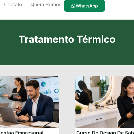
Contato
Quem Somos
WhatsApp
Tratamento Térmico
estão Empresarial
Curso De Design De So