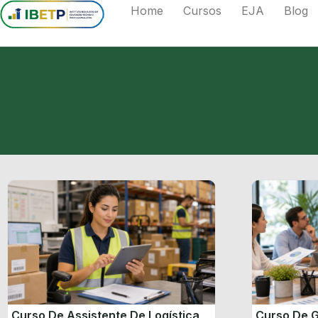
Home
Cursos
EJA
Blog
Curso De Assistente De Logística
Curso De G