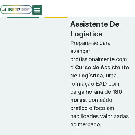
Cursos
Matrículas
Curso De
Profissionalizantes
Abertas
Quem Somos
Assistente De
Logística
Prepare-se para
avançar
profissionalmente com
o
Curso de Assistente
de Logística
, uma
formação EAD com
carga horária de
180
horas
, conteúdo
prático e foco em
habilidades valorizadas
no mercado.