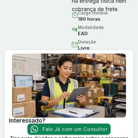
há entrega física nem
cobrança de frete.
Carga Horária
180 horas
Modalidade
EAD
Duração
Livre
Interessado?
Fale Já com um Consultor