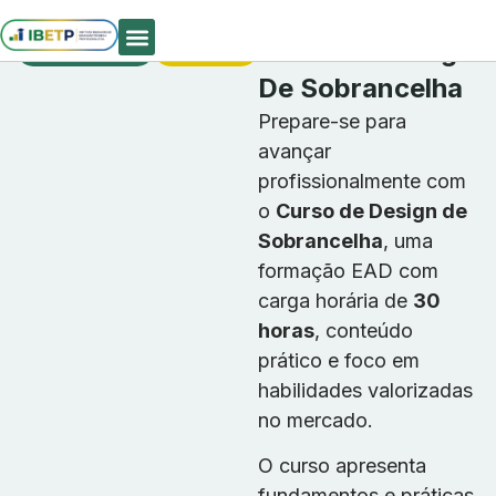
Cursos
Matrículas
Curso De Design
Profissionalizantes
Abertas
Quem Somos
De Sobrancelha
Prepare-se para
avançar
profissionalmente com
o
Curso de Design de
Sobrancelha
, uma
formação EAD com
carga horária de
30
horas
, conteúdo
prático e foco em
habilidades valorizadas
no mercado.
O curso apresenta
fundamentos e práticas