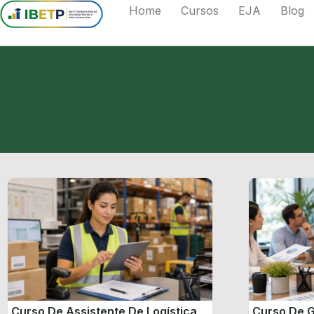
Home
Cursos
EJA
Blog
Curso De Assistente De Logística
Curso De G