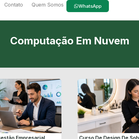
Contato
Quem Somos
WhatsApp
Computação Em Nuvem
estão Empresarial
Curso De Design De So