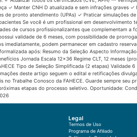
e: ✓ Atualizar todos os certificados (CVE, APH) — verifiq
nça ✓ Manter CNH D atualizada e sem infrações graves ✓ F
des de pronto atendimento (UPAs) ✓ Praticar simulações de
pacientes Se você é um profissional em desenvolvimento 
ades de cursos profissionalizantes que complementam a 
ossui validade de 6 meses, com possibilidade de prorrogaç
s imediatamente, podem permanecer em cadastro reserva 
á formalizada após: Resumo da Seleção Aspecto Informaçã
nefícios Jornada Escala 12×36 Regime CLT, 12 meses (prorr
AHECE Tipo de Seleção Simplificada (2 etapas) Validade 6
mações deste artigo seguem o edital e retificações divul
ais no Trabalhe Conosco da FAHECE. Guarde sempre seu pro
próximas etapas do processo seletivo. Oportunidade: Cond
2026
Legal
Termos de Uso
Programa de Afiliado