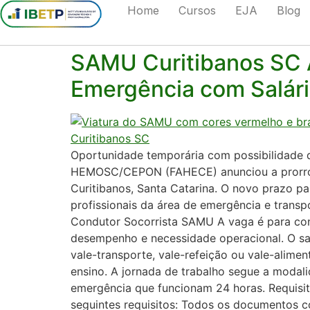
Home
Cursos
EJA
Blog
Tag:
condutor soc
SAMU Curitibanos SC A
Emergência com Salári
Oportunidade temporária com possibilidade d
HEMOSC/CEPON (FAHECE) anunciou a prorroga
Curitibanos, Santa Catarina. O novo prazo p
profissionais da área de emergência e transp
Condutor Socorrista SAMU A vaga é para con
desempenho e necessidade operacional. O sal
vale-transporte, vale-refeição ou vale-alime
ensino. A jornada de trabalho segue a modal
emergência que funcionam 24 horas. Requisito
seguintes requisitos: Todos os documentos c