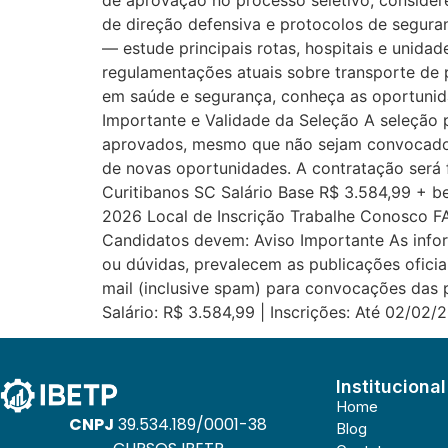
de aprovação no processo seletivo, consider
de direção defensiva e protocolos de segura
— estude principais rotas, hospitais e unida
regulamentações atuais sobre transporte de 
em saúde e segurança, conheça as oportunid
Importante e Validade da Seleção A seleção p
aprovados, mesmo que não sejam convocado
de novas oportunidades. A contratação ser
Curitibanos SC Salário Base R$ 3.584,99 + be
2026 Local de Inscrição Trabalhe Conosco F
Candidatos devem: Aviso Importante As infor
ou dúvidas, prevalecem as publicações ofici
mail (inclusive spam) para convocações das 
Salário: R$ 3.584,99 | Inscrições: Até 02/02/
Institucional
Home
CNPJ
39.534.189/0001-38
Blog