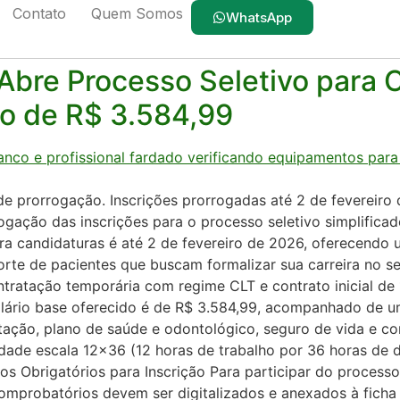
Contato
Quem Somos
orrista
WhatsApp
bre Processo Seletivo para C
o de R$ 3.584,99
e prorrogação. Inscrições prorrogadas até 2 de fevereir
ção das inscrições para o processo seletivo simplificad
ara candidaturas é até 2 de fevereiro de 2026, oferecendo
orte de pacientes que buscam formalizar sua carreira no se
tratação temporária com regime CLT e contrato inicial de
ário base oferecido é de R$ 3.584,99, acompanhado de um
ntação, plano de saúde e odontológico, seguro de vida e co
idade escala 12×36 (12 horas de trabalho por 36 horas d
s Obrigatórios para Inscrição Para participar do processo
omprobatórios devem ser digitalizados e anexados à ficha