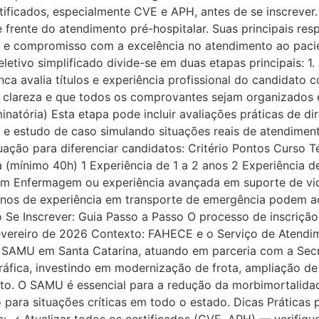
tificados, especialmente CVE e APH, antes de se inscrever
de frente do atendimento pré-hospitalar. Suas principais re
s e compromisso com a excelência no atendimento ao pacien
letivo simplificado divide-se em duas etapas principais: 1.
banca avalia títulos e experiência profissional do candida
 clareza e que todos os comprovantes sejam organizados e 
inatória) Esta etapa pode incluir avaliações práticas de d
 e estudo de caso simulando situações reais de atendiment
uação para diferenciar candidatos: Critério Pontos Curso
mínimo 40h) 1 Experiência de 1 a 2 anos 2 Experiência de 
m Enfermagem ou experiência avançada em suporte de vi
is anos de experiência em transporte de emergência podem 
o Se Inscrever: Guia Passo a Passo O processo de inscrição
fevereiro de 2026 Contexto: FAHECE e o Serviço de Aten
 SAMU em Santa Catarina, atuando em parceria com a Secr
ráfica, investindo em modernização de frota, ampliação d
nto. O SAMU é essencial para a redução da morbimortalida
para situações críticas em todo o estado. Dicas Práticas