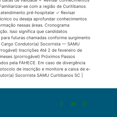
ue datas de validade ✓ Revisar conhecimentos
amiliarizar-se com a região de Curitibanos
 atendimento pré-hospitalar ✓ Revisar
técnico ou deseja aprofundar conhecimentos
formação nessas áreas. Cronograma
ão. Isso significa que candidatos
para futuras chamadas conforme surgimento
o Cargo Condutor(a) Socorrista — SAMU
ogável) Inscrições Até 2 de fevereiro de
 meses (prorrogável) Próximos Passos
gados pela FAHECE. Em caso de divergência
tocolo de inscrição e monitore a caixa de e-
utor(a) Socorrista SAMU Curitibanos SC |