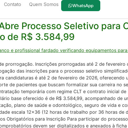
Contato
Quem Somos
saúde
WhatsApp
bre Processo Seletivo para C
o de R$ 3.584,99
e prorrogação. Inscrições prorrogadas até 2 de fevereir
ção das inscrições para o processo seletivo simplificad
ara candidaturas é até 2 de fevereiro de 2026, oferecendo
orte de pacientes que buscam formalizar sua carreira no se
tratação temporária com regime CLT e contrato inicial de
ário base oferecido é de R$ 3.584,99, acompanhado de um
ntação, plano de saúde e odontológico, seguro de vida e co
idade escala 12×36 (12 horas de trabalho por 36 horas d
s Obrigatórios para Inscrição Para participar do processo
omprobatórios devem ser digitalizados e anexados à ficha