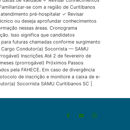
ue datas de validade ✓ Revisar conhecimentos
amiliarizar-se com a região de Curitibanos
 atendimento pré-hospitalar ✓ Revisar
técnico ou deseja aprofundar conhecimentos
formação nessas áreas. Cronograma
ão. Isso significa que candidatos
para futuras chamadas conforme surgimento
o Cargo Condutor(a) Socorrista — SAMU
ogável) Inscrições Até 2 de fevereiro de
 meses (prorrogável) Próximos Passos
gados pela FAHECE. Em caso de divergência
tocolo de inscrição e monitore a caixa de e-
utor(a) Socorrista SAMU Curitibanos SC |