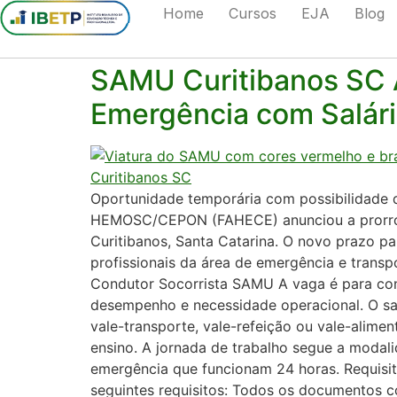
Home
Cursos
EJA
Blog
Tag:
carreira em 
SAMU Curitibanos SC A
Emergência com Salári
Oportunidade temporária com possibilidade d
HEMOSC/CEPON (FAHECE) anunciou a prorroga
Curitibanos, Santa Catarina. O novo prazo p
profissionais da área de emergência e transp
Condutor Socorrista SAMU A vaga é para con
desempenho e necessidade operacional. O sal
vale-transporte, vale-refeição ou vale-alime
ensino. A jornada de trabalho segue a modal
emergência que funcionam 24 horas. Requisito
seguintes requisitos: Todos os documentos c