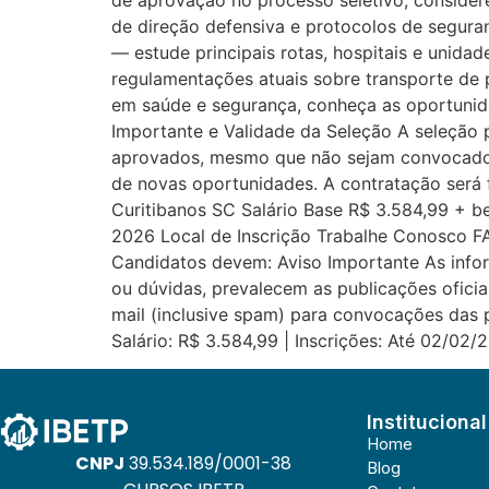
de aprovação no processo seletivo, consider
de direção defensiva e protocolos de segura
— estude principais rotas, hospitais e unida
regulamentações atuais sobre transporte de 
em saúde e segurança, conheça as oportunid
Importante e Validade da Seleção A seleção p
aprovados, mesmo que não sejam convocado
de novas oportunidades. A contratação ser
Curitibanos SC Salário Base R$ 3.584,99 + be
2026 Local de Inscrição Trabalhe Conosco F
Candidatos devem: Aviso Importante As infor
ou dúvidas, prevalecem as publicações ofici
mail (inclusive spam) para convocações das 
Salário: R$ 3.584,99 | Inscrições: Até 02/02/
Institucional
Home
CNPJ
39.534.189/0001-38
Blog