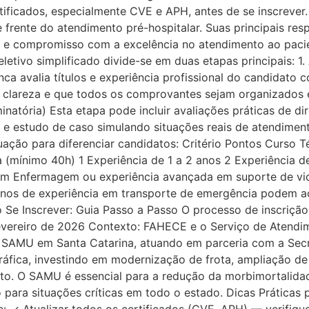
tificados, especialmente CVE e APH, antes de se inscrever
de frente do atendimento pré-hospitalar. Suas principais re
s e compromisso com a excelência no atendimento ao pacien
letivo simplificado divide-se em duas etapas principais: 1.
banca avalia títulos e experiência profissional do candida
 clareza e que todos os comprovantes sejam organizados e 
inatória) Esta etapa pode incluir avaliações práticas de d
 e estudo de caso simulando situações reais de atendiment
uação para diferenciar candidatos: Critério Pontos Curso
mínimo 40h) 1 Experiência de 1 a 2 anos 2 Experiência de 
m Enfermagem ou experiência avançada em suporte de vi
is anos de experiência em transporte de emergência podem 
o Se Inscrever: Guia Passo a Passo O processo de inscrição
fevereiro de 2026 Contexto: FAHECE e o Serviço de Aten
 SAMU em Santa Catarina, atuando em parceria com a Secr
ráfica, investindo em modernização de frota, ampliação d
nto. O SAMU é essencial para a redução da morbimortalida
para situações críticas em todo o estado. Dicas Práticas