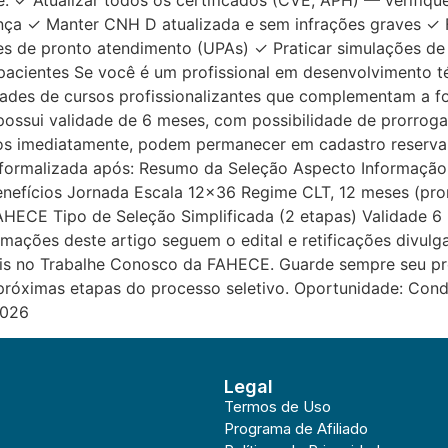
e: ✓ Atualizar todos os certificados (CVE, APH) — verifiq
nça ✓ Manter CNH D atualizada e sem infrações graves ✓ F
des de pronto atendimento (UPAs) ✓ Praticar simulações de
pacientes Se você é um profissional em desenvolvimento 
ades de cursos profissionalizantes que complementam a 
ossui validade de 6 meses, com possibilidade de prorrogaç
s imediatamente, podem permanecer em cadastro reserva 
á formalizada após: Resumo da Seleção Aspecto Informaçã
nefícios Jornada Escala 12×36 Regime CLT, 12 meses (prorr
AHECE Tipo de Seleção Simplificada (2 etapas) Validade 6
mações deste artigo seguem o edital e retificações divul
ais no Trabalhe Conosco da FAHECE. Guarde sempre seu pro
próximas etapas do processo seletivo. Oportunidade: Cond
2026
Legal
Termos de Uso
Programa de Afiliado