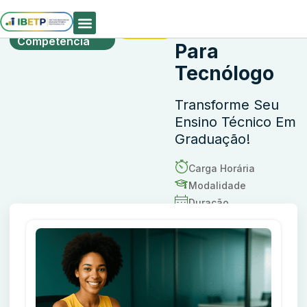
Certificação
Matrículas
Técnico
Técnica Por
Abertas
Competência
Quem Somos
Para
Tecnólogo
Transforme Seu
Ensino Técnico Em
Graduação!
Carga Horária
Modalidade
Duração