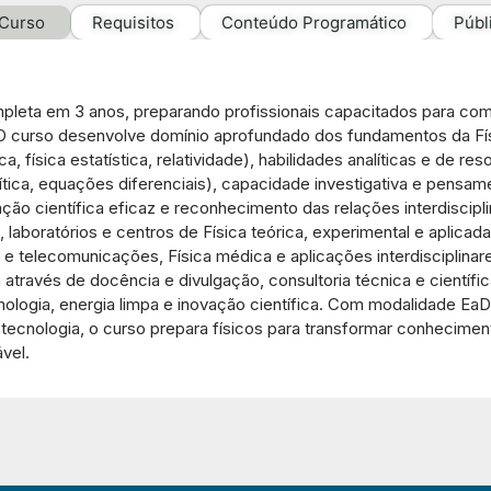
 Curso
Requisitos
Conteúdo Programático
Públ
leta em 3 anos, preparando profissionais capacitados para comp
l. O curso desenvolve domínio aprofundado dos fundamentos da Fí
física estatística, relatividade), habilidades analíticas e de r
ítica, equações diferenciais), capacidade investigativa e pensame
ão científica eficaz e reconhecimento das relações interdiscipl
 laboratórios e centros de Física teórica, experimental e aplica
is e telecomunicações, Física médica e aplicações interdisciplina
através de docência e divulgação, consultoria técnica e científi
ogia, energia limpa e inovação científica. Com modalidade EaD 
 tecnologia, o curso prepara físicos para transformar conhecime
vel.