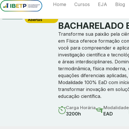
Home
Cursos
EJA
Blog
Bacharelado
Matrículas
Abertas
BACHARELADO E
Transforme sua paixão pela ci
em Física oferece formação co
você para compreender e aplicar
investigação científica e tecnol
e áreas interdisciplinares. Domi
termodinâmica, física moderna, 
equações diferenciais aplicadas
Modalidade 100% EaD com início 
transformar inovação em soluçõ
educação científica.
Carga Horária
Modalidade
3200h
EAD