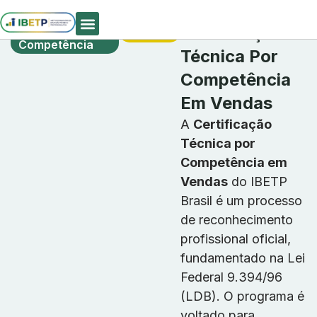
Certificação
Matrículas
Certificação
Técnica Por
Abertas
Competência
Quem Somos
Técnica Por
Competência
Em Vendas
A
Certificação
Técnica por
Competência em
Vendas
do IBETP
Brasil é um processo
de reconhecimento
profissional oficial,
fundamentado na Lei
Federal 9.394/96
(LDB). O programa é
voltado para