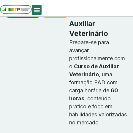
Cursos
Matrículas
Curso De
Profissionalizantes
Abertas
Quem Somos
Auxiliar
Veterinário
Prepare-se para
avançar
profissionalmente com
o
Curso de Auxiliar
Veterinário
, uma
formação EAD com
carga horária de
60
horas
, conteúdo
prático e foco em
habilidades valorizadas
no mercado.