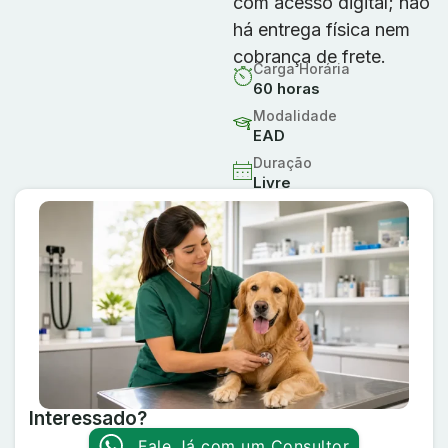
com acesso digital; não
há entrega física nem
cobrança de frete.
Carga Horária
60 horas
Modalidade
EAD
Duração
Livre
Interessado?
Fale Já com um Consultor