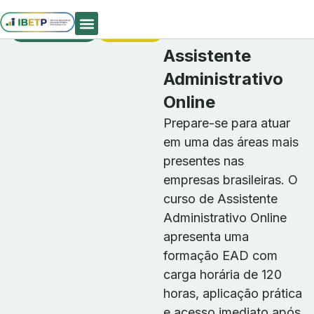
Cursos
Matrículas
Curso De
Profissionalizantes
Abertas
Quem Somos
Assistente
Administrativo
Online
Prepare-se para atuar
em uma das áreas mais
presentes nas
empresas brasileiras. O
curso de Assistente
Administrativo Online
apresenta uma
formação EAD com
carga horária de 120
horas, aplicação prática
e acesso imediato após