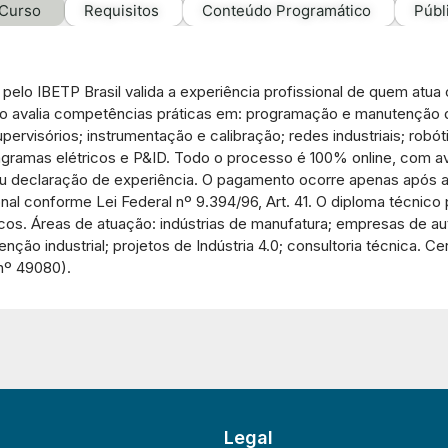
 Curso
Requisitos
Conteúdo Programático
Públ
 pelo IBETP Brasil valida a experiência profissional de quem at
sso avalia competências práticas em: programação e manutenção
rvisórios; instrumentação e calibração; redes industriais; robótic
agramas elétricos e P&ID. Todo o processo é 100% online, com aval
I ou declaração de experiência. O pagamento ocorre apenas após
ional conforme Lei Federal nº 9.394/96, Art. 41. O diploma técnic
úblicos. Áreas de atuação: indústrias de manufatura; empresas de 
enção industrial; projetos de Indústria 4.0; consultoria técnica.
º 49080).
Legal