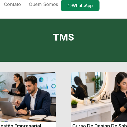
Contato
Quem Somos
WhatsApp
TMS
estão Empresarial
Curso De Design De So