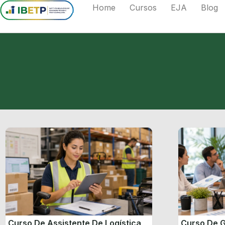
Home
Cursos
EJA
Blog
Curso De Assistente De Logística
Curso De G