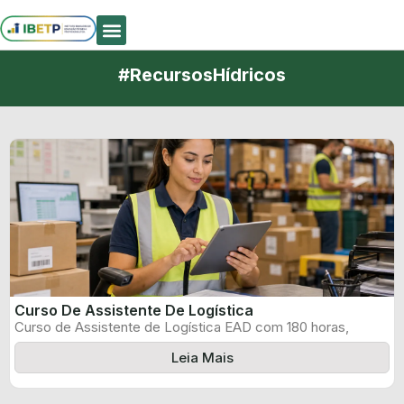
Quem Somos
#RecursosHídricos
Curso De Assistente De Logística
Curso de Assistente de Logística EAD com 180 horas,
certificado informado pelo produtor ...
Leia Mais