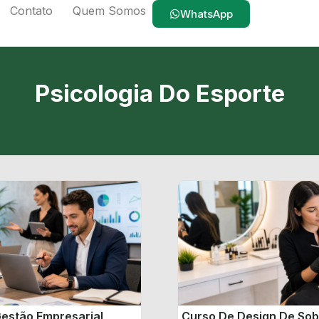
Contato
Quem Somos
WhatsApp
Psicologia Do Esporte
estão Empresarial
Curso De Design De So