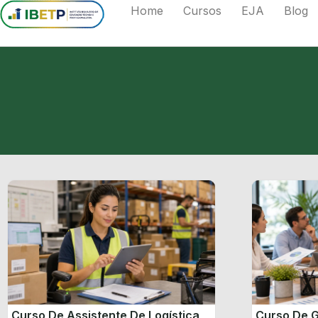
Home
Cursos
EJA
Blog
Curso De Assistente De Logística
Curso De G