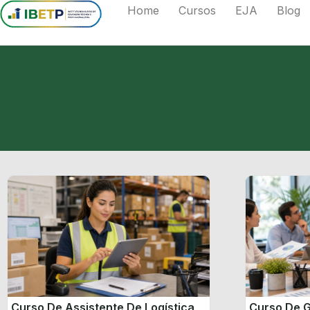
Home
Cursos
EJA
Blog
Curso De Assistente De Logística
Curso De G