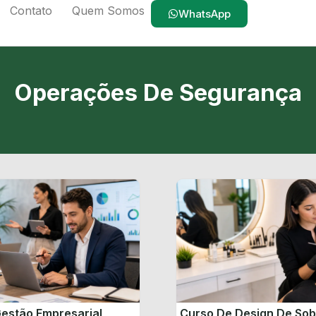
Contato
Quem Somos
WhatsApp
Operações De Segurança
estão Empresarial
Curso De Design De So