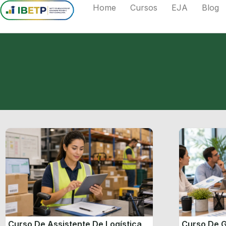
Home
Cursos
EJA
Blog
Curso De Assistente De Logística
Curso De G