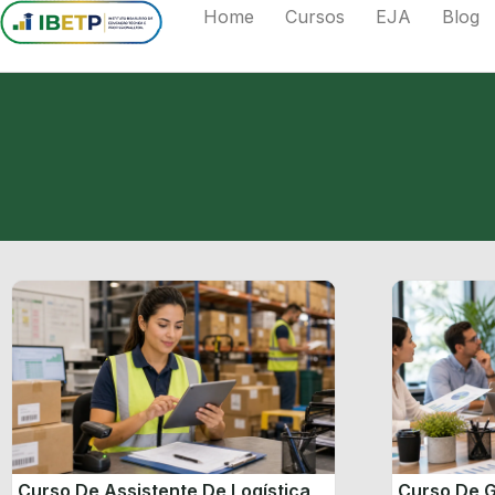
Home
Cursos
EJA
Blog
Curso De Assistente De Logística
Curso De G