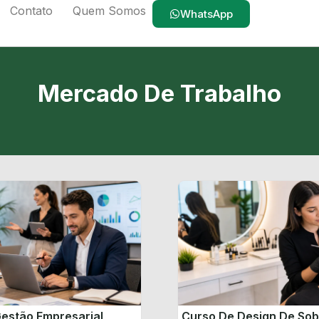
Contato
Quem Somos
WhatsApp
Mercado De Trabalho
estão Empresarial
Curso De Design De So