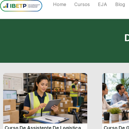
Home
Cursos
EJA
Blog
Curso De Assistente De Logística
Curso De G