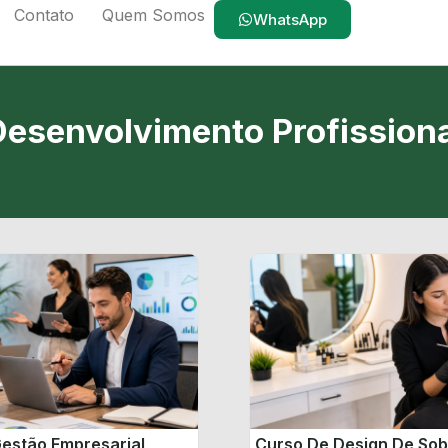
Contato
Quem Somos
WhatsApp
Desenvolvimento Profissiona
estão Empresarial
Curso De Design De So