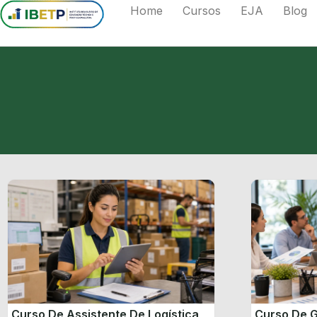
Home
Cursos
EJA
Blog
Curso De Assistente De Logística
Curso De G