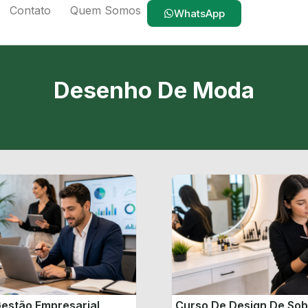
Contato
Quem Somos
WhatsApp
Desenho De Moda
estão Empresarial
Curso De Design De So