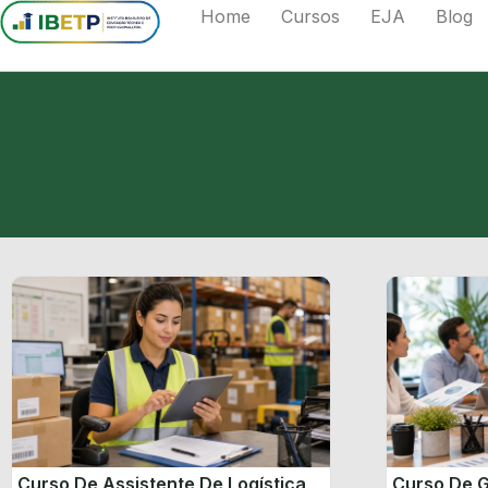
Home
Cursos
EJA
Blog
Curso De Assistente De Logística
Curso De G