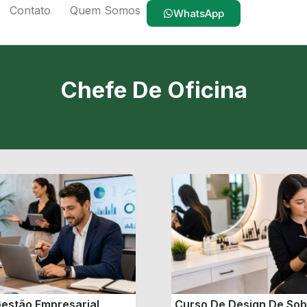
Contato
Quem Somos
WhatsApp
Chefe De Oficina
estão Empresarial
Curso De Design De So