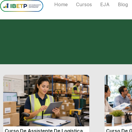
Home
Cursos
EJA
Blog
Curso De Assistente De Logística
Curso De G