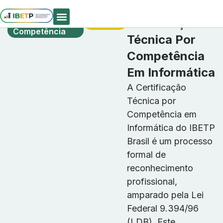
Certificação
Matrículas
Certificação
Técnica Por
Abertas
Competência
Quem Somos
Técnica Por
Competência
Em Informática
A Certificação
Técnica por
Competência em
Informática do IBETP
Brasil é um processo
formal de
reconhecimento
profissional,
amparado pela Lei
Federal 9.394/96
(LDB). Este