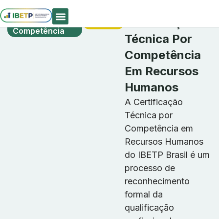
Certificação
Matrículas
Certificação
Técnica Por
Abertas
Competência
Quem Somos
Técnica Por
Competência
Em Recursos
Humanos
A Certificação
Técnica por
Competência em
Recursos Humanos
do IBETP Brasil é um
processo de
reconhecimento
formal da
qualificação