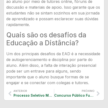
ao aluno por meio de tutores online, fóruns de
discussão e materiais de apoio. Isso garante que os
estudantes não se sintam sozinhos em sua jornada
de aprendizado e possam esclarecer suas dúvidas
rapidamente.
Quais são os desafios da
Educação a Distância?
Um dos principais desafios da EAD é a necessidade
de autogerenciamento e disciplina por parte do
aluno. Além disso, a falta de interação presencial
pode ser um entrave para alguns, sendo
importante que o aluno busque formas de se
engajar e se conectar com colegas e tutores.
ANTERIOR
PRÓXIMO
Processo Seletivo Marinha do Brasil 2026: Tudo sobre o CAAQ-ELT-01/2026 para Eletricistas
Concurso Público Fundação Osório 2026: 15 Vagas para Professor com Salários até R$ 13.288 – Guia Completo