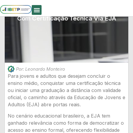
5 Caminhos Para Entrar No Mercado
Com Certificação Técnica Via EJA
Quem Somos
Por:
Leonardo Monteiro
Para jovens e adultos que desejam concluir o
ensino médio, conquistar uma certificação técnica
ou iniciar uma graduação a distância com validade
oficial, o caminho através da Educação de Jovens e
Adultos (EJA) abre portas reais.
No cenário educacional brasileiro, a EJA tem
ganhado relevância como forma de democratizar o
acesso ao ensino formal, oferecendo flexibilidade